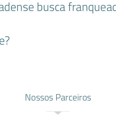
nadense busca franquea
e?
Nossos Parceiros