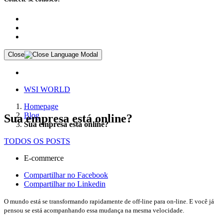
Close
WSI WORLD
Homepage
Blog
Sua empresa está online?
Sua empresa está online?
TODOS OS POSTS
E-commerce
Compartilhar no Facebook
Compartilhar no Linkedin
O mundo está se transformando rapidamente de off-line para on-line. E você já
pensou se está acompanhando essa mudança na mesma velocidade.