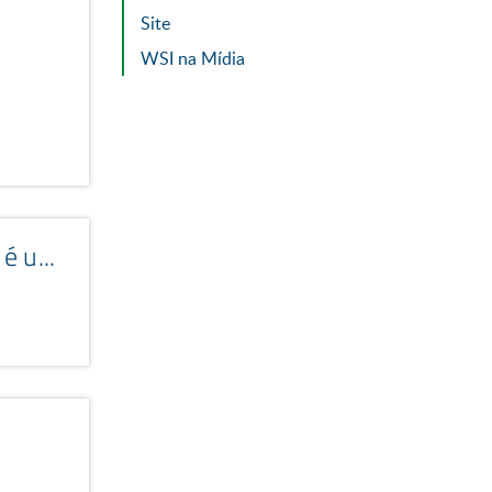
Site
WSI na Mídia
Influenciadores das Redes Sociais – “Ajudar o povo de humanas a fazer miçanga” é um caso de sucesso