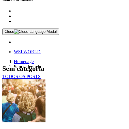
Close
WSI WORLD
Homepage
Sem categoria
Sem categoria
TODOS OS POSTS