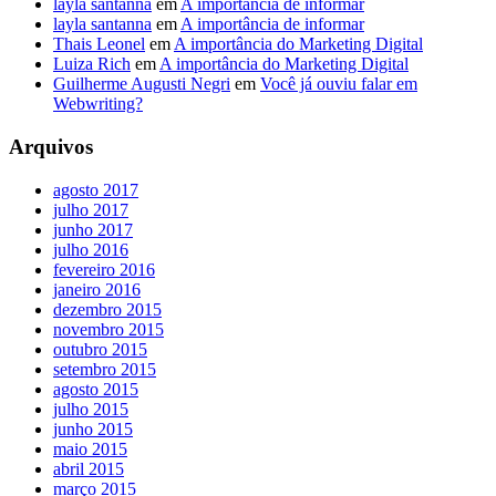
layla santanna
em
A importância de informar
layla santanna
em
A importância de informar
Thais Leonel
em
A importância do Marketing Digital
Luiza Rich
em
A importância do Marketing Digital
Guilherme Augusti Negri
em
Você já ouviu falar em
Webwriting?
Arquivos
agosto 2017
julho 2017
junho 2017
julho 2016
fevereiro 2016
janeiro 2016
dezembro 2015
novembro 2015
outubro 2015
setembro 2015
agosto 2015
julho 2015
junho 2015
maio 2015
abril 2015
março 2015