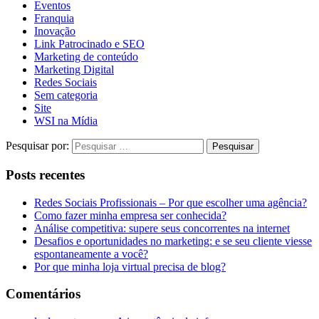
Eventos
Franquia
Inovação
Link Patrocinado e SEO
Marketing de conteúdo
Marketing Digital
Redes Sociais
Sem categoria
Site
WSI na Mídia
Pesquisar por:
Posts recentes
Redes Sociais Profissionais – Por que escolher uma agência?
Como fazer minha empresa ser conhecida?
Análise competitiva: supere seus concorrentes na internet
Desafios e oportunidades no marketing: e se seu cliente viesse
espontaneamente a você?
Por que minha loja virtual precisa de blog?
Comentários