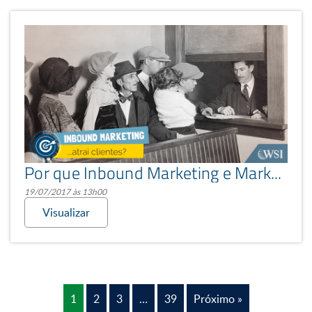
Por que Inbound Marketing e Marketing de Conteúdo trazem clientes?
19/07/2017 às 13h00
Visualizar
1
2
3
…
39
Próximo »