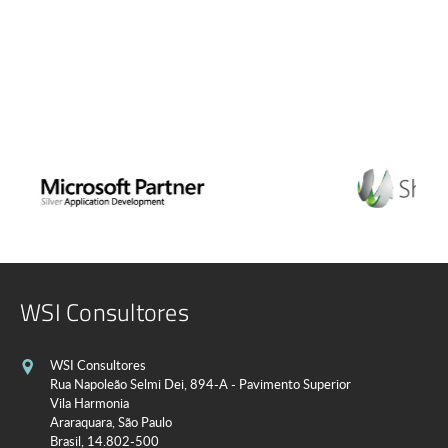
WSI Consultores
WSI Consultores
Rua Napoleão Selmi Dei, 894-A - Pavimento Superior
Vila Harmonia
Araraquara, São Paulo
Brasil, 14.802-500