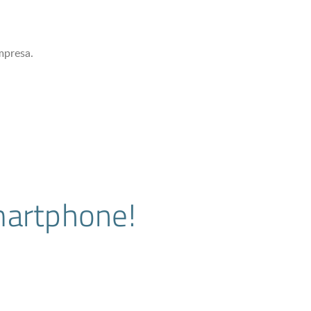
mpresa.
martphone!