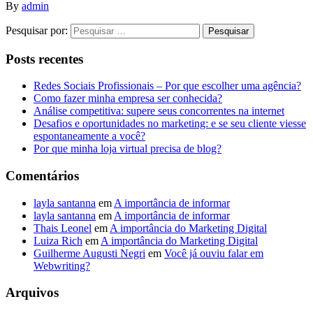
By
admin
Pesquisar por:
Posts recentes
Redes Sociais Profissionais – Por que escolher uma agência?
Como fazer minha empresa ser conhecida?
Análise competitiva: supere seus concorrentes na internet
Desafios e oportunidades no marketing: e se seu cliente viesse
espontaneamente a você?
Por que minha loja virtual precisa de blog?
Comentários
layla santanna
em
A importância de informar
layla santanna
em
A importância de informar
Thais Leonel
em
A importância do Marketing Digital
Luiza Rich
em
A importância do Marketing Digital
Guilherme Augusti Negri
em
Você já ouviu falar em
Webwriting?
Arquivos