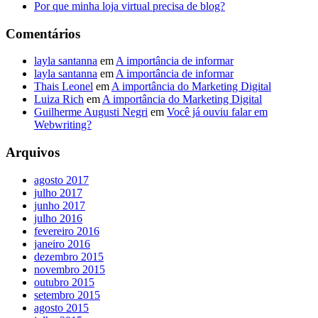
Por que minha loja virtual precisa de blog?
Comentários
layla santanna
em
A importância de informar
layla santanna
em
A importância de informar
Thais Leonel
em
A importância do Marketing Digital
Luiza Rich
em
A importância do Marketing Digital
Guilherme Augusti Negri
em
Você já ouviu falar em
Webwriting?
Arquivos
agosto 2017
julho 2017
junho 2017
julho 2016
fevereiro 2016
janeiro 2016
dezembro 2015
novembro 2015
outubro 2015
setembro 2015
agosto 2015