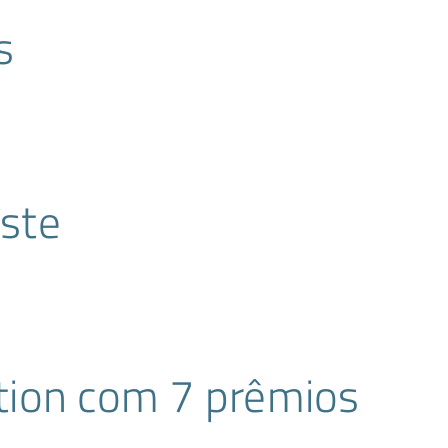
s
ste
tion com 7 prêmios