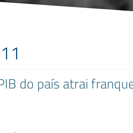
011
PIB do país atrai franq