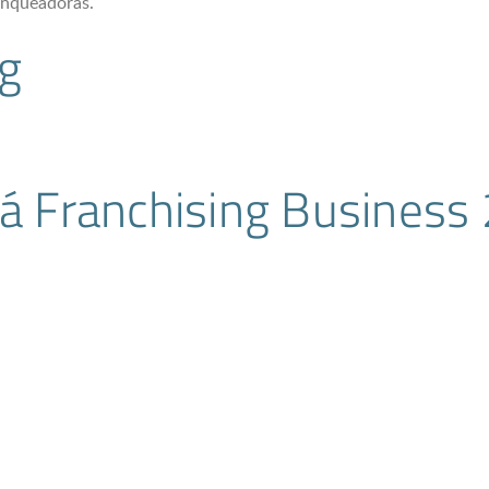
anqueadoras.
g
gá Franchising Business