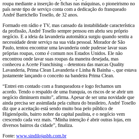
roupa mediante a inserção de fichas nas máquinas, o pioneirismo no
país neste tipo de serviço conta com a dedicação do franqueado
André Barrichello Tosello, de 32 anos.
Formado em rádio e TV, mas cansado da instabilidade característica
da profissão, André Tosello sempre pensou em abriu seu próprio
negócio. E a ideia da lavanderia automática surgiu quando sentiu a
necessidade deste serviço na sua vida pessoal. Morador de São
Paulo, tentou encontrar uma lavanderia onde pudesse lavar suas
próprias roupas, como é comum nos Estados Unidos. Ele não
encontrou onde lavar suas roupas da maneira desejada, mas
conheceu a Acerte Franchising – detentora das marcas Quality
Lavanderia, Prima Clean Lavanderia e Linha & Bainha -, que estava
justamente lançando o conceito na bandeira Prima Clean.
“Entrei em contado com a franqueadora e logo fechamos um
acordo. Tendo o respaldo de uma franquia, os riscos de se abrir um
negócio diminuem muito”, afirma. Apesar de ser uma novidade que
ainda precisa ser assimilada pela cultura do brasileiro, André Tosello
diz que a aceitação está sendo muito boa pelo público de
Higienópolis, bairro nobre da capital paulista, e o negócio vem
crescendo cada vez mais. “Minha intenção é abrir outras lojas, em
diversos bairros da cidade”, finaliza.
Fonte:
www.sindilojasbh.com.br