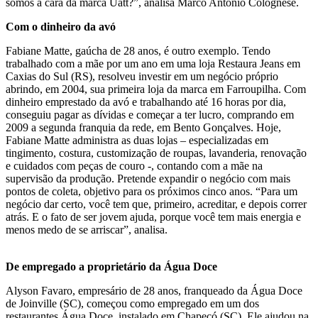
somos a cara da marca Uatt?”, analisa Marco Antonio Colognese.
Com o dinheiro da avó
Fabiane Matte, gaúcha de 28 anos, é outro exemplo. Tendo
trabalhado com a mãe por um ano em uma loja Restaura Jeans em
Caxias do Sul (RS), resolveu investir em um negócio próprio
abrindo, em 2004, sua primeira loja da marca em Farroupilha. Com
dinheiro emprestado da avó e trabalhando até 16 horas por dia,
conseguiu pagar as dívidas e começar a ter lucro, comprando em
2009 a segunda franquia da rede, em Bento Gonçalves. Hoje,
Fabiane Matte administra as duas lojas – especializadas em
tingimento, costura, customização de roupas, lavanderia, renovação
e cuidados com peças de couro -, contando com a mãe na
supervisão da produção. Pretende expandir o negócio com mais
pontos de coleta, objetivo para os próximos cinco anos. “Para um
negócio dar certo, você tem que, primeiro, acreditar, e depois correr
atrás. E o fato de ser jovem ajuda, porque você tem mais energia e
menos medo de se arriscar”, analisa.
De empregado a proprietário da Água Doce
Alyson Favaro, empresário de 28 anos, franqueado da Água Doce
de Joinville (SC), começou como empregado em um dos
restaurantes Água Doce, instalado em Chapecó (SC). Ele ajudou na