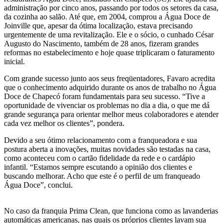
administração por cinco anos, passando por todos os setores da casa,
da cozinha ao salão. Até que, em 2004, comprou a Água Doce de
Joinville que, apesar da ótima localização, estava precisando
urgentemente de uma revitalização. Ele e o sócio, o cunhado César
Augusto do Nascimento, também de 28 anos, fizeram grandes
reformas no estabelecimento e hoje quase triplicaram o faturamento
inicial.
Com grande sucesso junto aos seus freqüentadores, Favaro acredita
que o conhecimento adquirido durante os anos de trabalho no Água
Doce de Chapecó foram fundamentais para seu sucesso. “Tive a
oportunidade de vivenciar os problemas no dia a dia, o que me dá
grande segurança para orientar melhor meus colaboradores e atender
cada vez melhor os clientes”, pondera.
Devido a seu ótimo relacionamento com a franqueadora e sua
postura aberta a inovações, muitas novidades são testadas na casa,
como aconteceu com o cartão fidelidade da rede e o cardápio
infantil. “Estamos sempre escutando a opinião dos clientes e
buscando melhorar. Acho que este é o perfil de um franqueado
Água Doce”, conclui.
No caso da franquia Prima Clean, que funciona como as lavanderias
automáticas americanas, nas quais os próprios clientes lavam sua