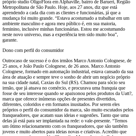
próprio studio OligoFlora em Alphaville, bairro de Barueri, Região
Metropolitana de São Paulo. Hoje, aos 27 anos, diz que está
aprendendo a cada dia com as clientes e funcionárias, já que a
mudança foi muito grande. “Estava acostumado a trabalhar em um
ambiente masculino e agora meu público é, em sua maioria,
feminino, inclusive minhas funcionárias. Estou me acostumando
neste novo universo, mas a experiência tem sido muito boa”,
garante.
Dono com perfil do consumidor
Outrocaso de sucesso é o dos irmãos Marco Antonio Colognese, de
25 anos, e João Paulo Colognese, de 26 anos. Marco Antonio
Colognese, formado em automação industrial, estava cansado da sua
área de atuação e sempre teve o sonho de abrir um negócio próprio
na sua cidade natal, Caxias do Sul (RS). Chamou para sócio seu
irmão, que já atuava no comércio, e procurava uma franquia que
fosse de seu interesse quando se apaixonou pelos produtos da Uatt?,
marca que oferece inúmeras opções de presentes divertidos,
diferentes, coloridos e em formatos inusitados. Por serem eles
próprios o perfil do consumidor da marca, são muito escutados pelos
franqueadores, que acatam suas ideias e sugestões. Tanto que uma
delas já está para ser implantada na rede: o vale-presente. “Temos
um ótimo relacionamento com os franqueadores, que são também
jovens e muito abertos para ideias novas e criativas. Acredito que