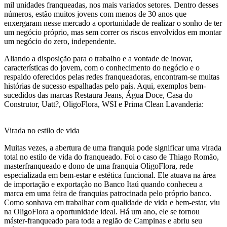
mil unidades franqueadas, nos mais variados setores. Dentro desses
números, estão muitos jovens com menos de 30 anos que
enxergaram nesse mercado a oportunidade de realizar o sonho de ter
um negócio próprio, mas sem correr os riscos envolvidos em montar
um negócio do zero, independente.
Aliando a disposição para o trabalho e a vontade de inovar,
características do jovem, com o conhecimento do negócio e o
respaldo oferecidos pelas redes franqueadoras, encontram-se muitas
histórias de sucesso espalhadas pelo país. Aqui, exemplos bem-
sucedidos das marcas Restaura Jeans, Água Doce, Casa do
Construtor, Uatt?, OligoFlora, WSI e Prima Clean Lavanderia:
Virada no estilo de vida
Muitas vezes, a abertura de uma franquia pode significar uma virada
total no estilo de vida do franqueado. Foi o caso de Thiago Romão,
masterfranqueado e dono de uma franquia OligoFlora, rede
especializada em bem-estar e estética funcional. Ele atuava na área
de importação e exportação no Banco Itaú quando conheceu a
marca em uma feira de franquias patrocinada pelo próprio banco.
Como sonhava em trabalhar com qualidade de vida e bem-estar, viu
na OligoFlora a oportunidade ideal. Há um ano, ele se tornou
máster-franqueado para toda a região de Campinas e abriu seu