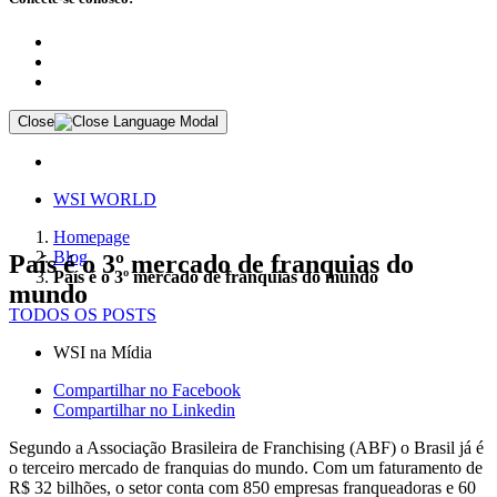
Close
WSI WORLD
Homepage
Blog
País é o 3º mercado de franquias do
País é o 3º mercado de franquias do mundo
mundo
TODOS OS POSTS
WSI na Mídia
Compartilhar no Facebook
Compartilhar no Linkedin
Segundo a Associação Brasileira de Franchising (ABF) o Brasil já é
o terceiro mercado de franquias do mundo. Com um faturamento de
R$ 32 bilhões, o setor conta com 850 empresas franqueadoras e 60